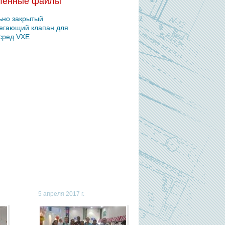
ленные файлы
ьно закрытый
егающий клапан для
сред VXE
5 апреля 2017 г.