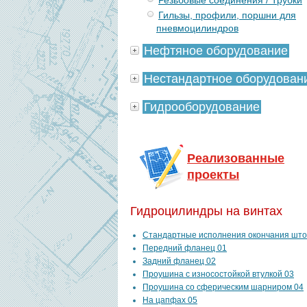
Резьбовые соединения / Трубки
Гильзы, профили, поршни для
пневмоцилиндров
Нефтяное оборудование
Нестандартное оборудован
Гидрооборудование
Реализованные
проекты
Гидроцилиндры на винтах
Стандартные исполнения окончания што
Передний фланец 01
Задний фланец 02
Проушина с износостойкой втулкой 03
Проушина со сферическим шарниром 04
На цапфах 05