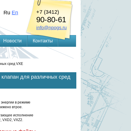
+7 (3412)
Ru
En
90-80-61
info@npogs.ru
Новости
Контакты
чных сред VXE
 клапан для различных сред
 энергии в режиме
ижено втрое.
гающее исполнение
, VXD2, VXZ2.