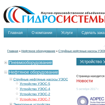
Главная
О компании
Услуги
Сделать зака
Главная
»
Нефтяное оборудование
»
Струйные нефтяные насосы УЭО
Устройство
Пневмооборудование
Нефтяное оборудование
Страница находится 
Струйные нефтяные насосы УЭОС
Новости
Устройство УЭОС-5
Устройство УЭОС-4
5 октября 2017 г.
Устройство УЭОС-2
Устройство УЭОС-7
Эжекторные устройства