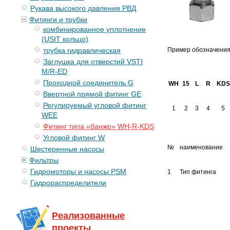
Рукава высокого давления РВД
Фитинги и трубки
комбинированное уплотнение
(USIT кольцо)
трубка гидравлическая
Пример обозначения
Заглушка для отверстий VSTI
M/R-ED
Проходной соединитель G
WH
15
L
R
KDS
Ввертной прямой фитинг GE
Регулируемый угловой фитинг
1
2
3
4
5
WEE
Фитинг типа «банжо» WH-R-KDS
Угловой фитинг W
№
наименование
Шестеренные насосы
Фильтры
Гидромоторы и насосы PSM
1
Тип фитинга
Гидрораспределители
Реализованные
проекты