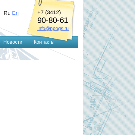
+7 (3412)
Ru
En
90-80-61
info@npogs.ru
Новости
Контакты