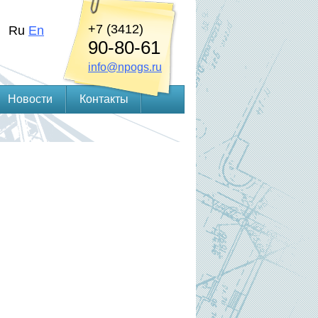
+7 (3412)
Ru
En
90-80-61
info@npogs.ru
Новости
Контакты