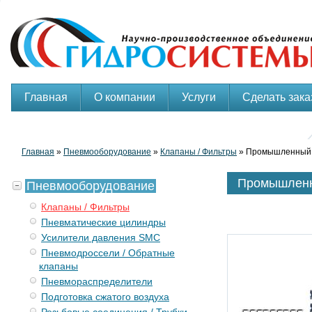
Главная
О компании
Услуги
Сделать зака
Главная
»
Пневмооборудование
»
Клапаны / Фильтры
» Промышленный 
Промышленн
Пневмооборудование
Клапаны / Фильтры
Пневматические цилиндры
Усилители давления SMC
Пневмодроссели / Обратные
клапаны
Пневмораспределители
Подготовка сжатого воздуха