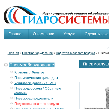
Главная
О компании
Услуги
Сделать зака
Главная
»
Пневмооборудование
»
Подготовка сжатого воздуха
» Пневмо
Пневмоглуш
Пневмооборудование
Клапаны / Фильтры
Пневматические цилиндры
Усилители давления SMC
Пневмодроссели / Обратные
клапаны
Пневмораспределители
Подготовка сжатого воздуха