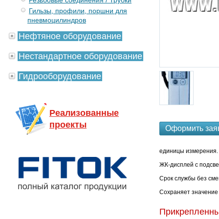
Резьбовые соединения / Трубки
Гильзы, профили, поршни для
пневмоцилиндров
Нефтяное оборудование
Нестандартное оборудование
Гидрооборудование
Реализованные
проекты
Оформить зая
единицы измерения.
ЖК-дисплей с подсве
Срок службы без сме
Сохраняет значение 
Прикрепленн