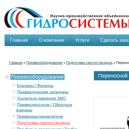
Главная
О компании
Услуги
Сделать зака
Главная
»
Пневмооборудование
»
Подготовка сжатого воздуха
» Перено
Переносной
Пневмооборудование
Клапаны / Фильтры
Пневматические цилиндры
Усилители давления SMC
Пневмодроссели / Обратные
клапаны
Пневмораспределители
Подготовка сжатого воздуха