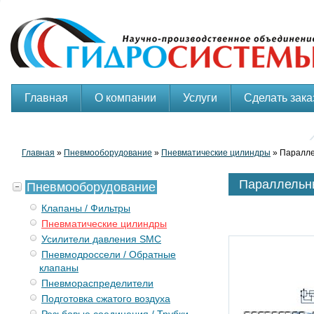
Главная
О компании
Услуги
Сделать зака
Главная
»
Пневмооборудование
»
Пневматические цилиндры
» Паралле
Параллельны
Пневмооборудование
Клапаны / Фильтры
Пневматические цилиндры
Усилители давления SMC
Пневмодроссели / Обратные
клапаны
Пневмораспределители
Подготовка сжатого воздуха