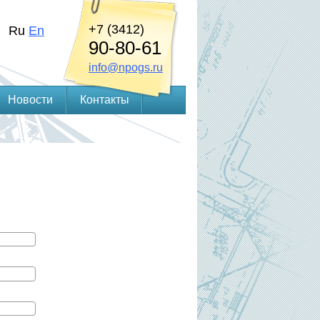
+7 (3412)
Ru
En
90-80-61
info@npogs.ru
Новости
Контакты