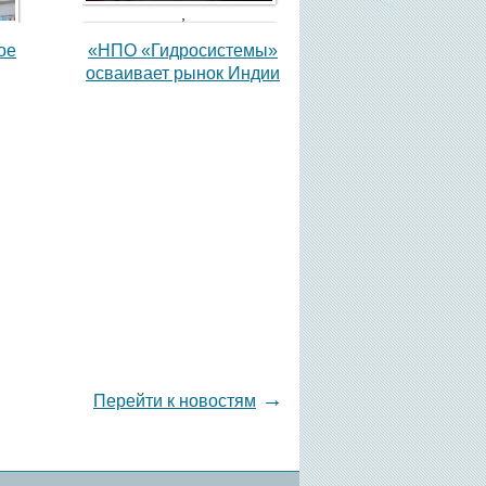
,
ое
«НПО «Гидросистемы»
осваивает рынок Индии
,
→
Перейти к новостям