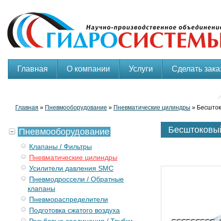
Главная
О компании
Услуги
Сделать зака
Главная
»
Пневмооборудование
»
Пневматические цилиндры
» Бесшток
Бесштоковы
Пневмооборудование
Клапаны / Фильтры
Пневматические цилиндры
Усилители давления SMC
Пневмодроссели / Обратные
клапаны
Пневмораспределители
Подготовка сжатого воздуха