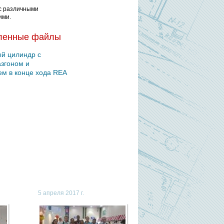
с различными
ими.
ленные файлы
й цилиндр с
згоном и
м в конце хода REA
5 апреля 2017 г.