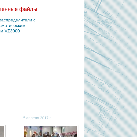
ленные файлы
распределители с
вматическим
ем VZ3000
5 апреля 2017 г.