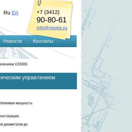
+7 (3412)
Ru
En
90-80-61
info@npogs.ru
Новости
Контакты
авлением VZ3000
тическим управлением
ебляемая мощность
онструкция
.
ов диаметром до