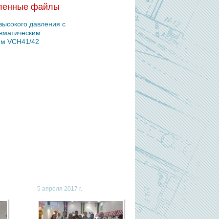
ленные файлы
 высокого давления с
вматическим
ем VCH41/42
5 апреля 2017 г.