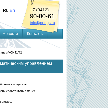
+7 (3412)
Ru
En
90-80-61
info@npogs.ru
Новости
Контакты
лением VCH41/42
евматическим управлением
ебляемая мощность.
мени срабатывания менее
н циклов.